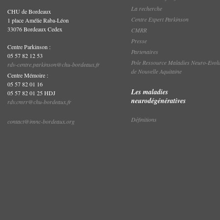
La recherche
CHU de Bordeaux
Centre Expert Parkinson
1 place Amélie Raba-Léon
33076 Bordeaux Cedex
CMRR
Presse
Centre Parkinson :
Partenaires
05 57 82 12 53
Pole Ressource Maladies Neuro-Evolu
rdv-centre.parkinson@chu-bordeaux.fr
de Nouvelle Aquitaine
Centre Mémoire :
05 57 82 01 16
Les maladies
05 57 82 01 25 HDJ
neurodégénératives
rdv.cmrr@chu-bordeaux.fr
Définitions
contact@imnc-bordeaux.org