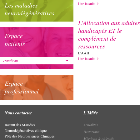
Les maladies
Lire la suite
neurodégénératives
L'Allocation aux adultes
handicapés ET le
Espace
complément de
patients
ressources
L'AAH
Lire la suite
Handicap
Espace
professionnel
Nous contacter
L'IMNc
Institut des Maladies
Actualités
Neurodégénératives clinique
Historique
Pôle des Neurosciences Cliniques
Missions & objectifs