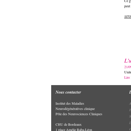
Ce g
peut 
SIT
L'
21/0
Unit
Lire 
Nous contacter
Institut des Maladies
A
Neurodégénératives clinique
H
Pôle des Neurosciences Cliniques
M
L
CHU de Bordeaux
C
1 place Amélie Raba-Léon