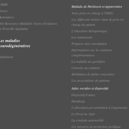
CMRR
Maladie de Parkinson et apparentées
resse
Votre prise en charge à l'IMNc
artenaires
Les différents métiers dans la prise en
ole Ressource Maladies Neuro-Evolutives
charge du patient
e Nouvelle Aquitaine
L'éducation thérapeutique
Les traitements
Les maladies
Préparer ma consultation
neurodégénératives
Informations sur les examens
complémentaires
éfinitions
La maladie au quotidien
Conseils aux aidants
Méditation de pleine conscience
Les associations de patients
Aides sociales et dispositifs
Dispositif d'aides
Handicap
L'allocation personnalisée à l'autonomie
Le Droit au répit
La conduite automobile
Les mesures de protection juridique