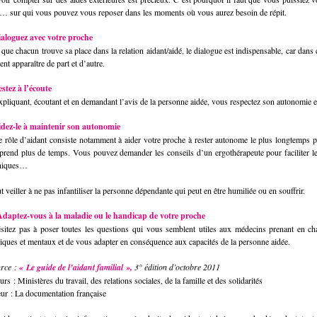
… sur qui vous pouvez vous reposer dans les moments où vous aurez besoin de répit.
ialoguez avec votre proche
 que chacun trouve sa place dans la relation aidant/aidé, le dialogue est indispensable, car dans
nt apparaître de part et d’autre.
estez à l’écoute
xpliquant, écoutant et en demandant l’avis de la personne aidée, vous respectez son autonomie e
idez-le à maintenir son autonomie
e rôle d’aidant consiste notamment à aider votre proche à rester autonome le plus longtemps po
 prend plus de temps. Vous pouvez demander les conseils d’un ergothérapeute pour faciliter 
niques…
ut veiller à ne pas infantiliser la personne dépendante qui peut en être humiliée ou en souffrir.
Adaptez-vous à la maladie ou le handicap de votre proche
sitez pas à poser toutes les questions qui vous semblent utiles aux médecins prenant en ch
iques et mentaux et de vous adapter en conséquence aux capacités de la personne aidée.
rce :
« Le guide de l’aidant familial »,
3° édition d’octobre 2011
rs : Ministères du travail, des relations sociales, de la famille et des solidarités
eur : La documentation française