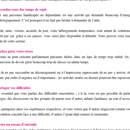
ccordez-vous des temps de répit
r une personne handicapée ou dépendante est une activité qui demande beaucoup d’énergi
hologiquement. C’est pourquoi il ne faut pas hésiter à demander de l’aide.
lle, amis, voisins, accueils de jour, voire hébergements temporaires, sont autant de solution
out pas car, grâce à ces pauses, vous serez plus disponible et détendu. Vous pouvez vous rense
le de votre secteur.
achez gérer votre stress
onne ne peut exécuter parfaitement plusieurs tâches dans un laps de temps trop réduit. Or, 
pression de devoir gérer beaucoup trop de choses en même temps.
 de ne pas succomber au découragement ou à l’impression oppressante de ne pas y arriver, éta
née, par ordre d’urgence ou d’importance ; les activités notées en dernier pourront être repouss
artagez vos difficultés
st essentiel que vous parliez des difficultés rencontrées ; s’il ne vous est pas possible de par
nges, des discussions ou des groupes de parole avec d’autres aidants familiaux, au sein d’associ
 partagerez ainsi vos expériences respectives, et vous verrez que d’autres réagissent comme vo
olution concrète face à une difficulté, d’autres l’ayant déjà connue et surmontée.
réez un réseau d’entraide
oir compter sur des aides extérieures est précieux. C’est pourquoi il faut que vous puissiez v