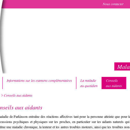
Nous contacter
Malad
Informations sur les examens complémentaires
La maladie
Conseils
au quotidien
aux aidants
Conseils aux aidants
nseils aux aidants
aladie de Parkinson entraîne des réactions affectives tant pour la personne atteinte que pour 
rcussions psychiques et physiques sur les proches, en particulier sur les aidants naturels q
titue une maladie chronique, la lenteur et les autres troubles moteurs, ainsi que les troubles n