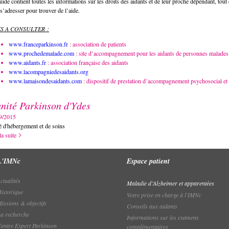
uide contient toutes les informations sur les droits des aidants et de leur proche dépendant, tou
s’adresser pour trouver de l’aide.
ES A CONSULTER :
www.franceparkinson.fr
: association de patients
www.prochedemalade.com
: site d’accompagnement pour les aidants de personnes malades
www.aidants.fr
: association française des aidants
www.lacompagniedesaidants.org
www.lamaisondesaidants.com
: dispositif de prestation d’accompagnement psychosocial et 
unité Parkinson d'Ydes
9/2015
é d'hébergement et de soins
la suite
L'IMNc
Espace patient
ctualités
Maladie d’Alzheimer et apparentées
istorique
Votre prise en charge à l'IMNc
issions & objectifs
Conseils aux aidants
a recherche
Informations sur les examens
entre Expert Parkinson
complémentaires