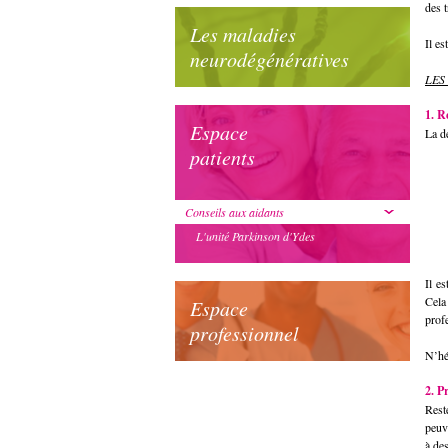
des 
Les maladies
Il es
neurodégénératives
LES
1. R
Espace
La dé
patients
Conseils aux aidants
L'unité Parkinson d'Ydes
Il e
Cela
Espace
prof
professionnel
N’hé
2. P
Rest
peuv
à de