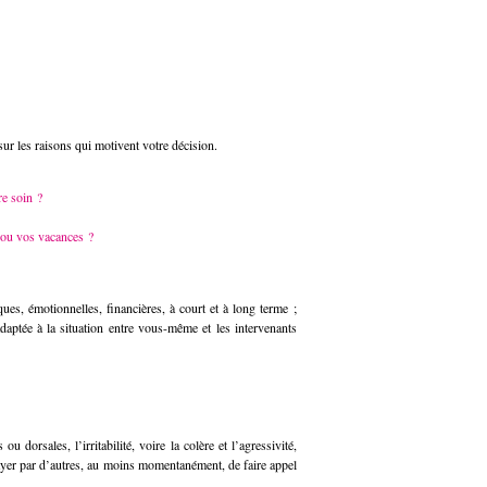
 sur les raisons qui motivent votre décision.
re soin ?
 ou vos vacances ?
ues, émotionnelles, financières, à court et à long terme ;
adaptée à la situation entre vous-même et les intervenants
orsales, l’irritabilité, voire la colère et l’agressivité,
layer par d’autres, au moins momentanément, de faire appel