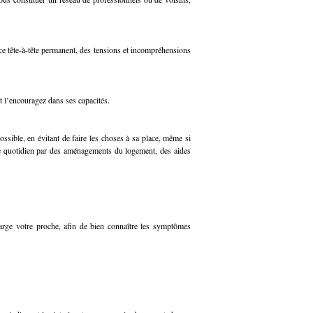
 ce tête-à-tête permanent, des tensions et incompréhensions
t l’encouragez dans ses capacités.
ssible, en évitant de faire les choses à sa place, même si
le quotidien par des aménagements du logement, des aides
arge votre proche, afin de bien connaître les symptômes