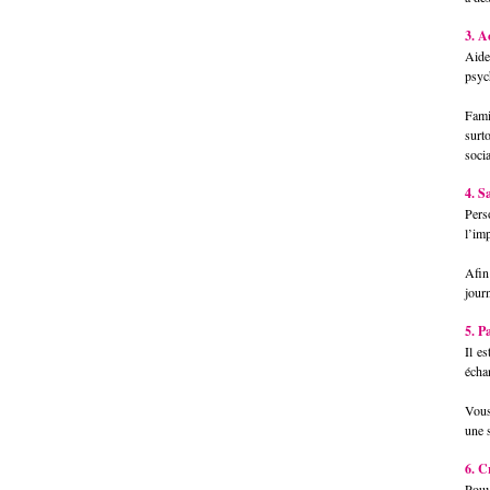
3. A
Aide
psyc
Fami
surt
socia
4. S
Pers
l’im
Afin
jour
5. P
Il e
écha
Vous
une s
6. C
Pouv