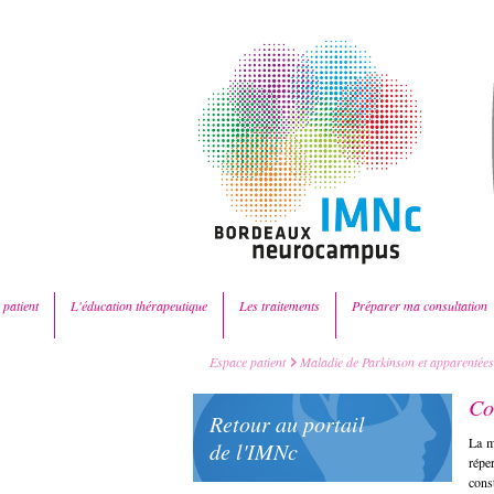
 patient
L'éducation thérapeutique
Les traitements
Préparer ma consultation
Espace patient
Maladie de Parkinson et apparentées
Co
Retour au portail
La m
de l'IMNc
répe
cons