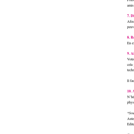
amis
7. D
Afin
peuve
8. R
En e
9. A
Votr
cela
tech
Il fa
10. 
N’hé
phys
*Sou
Auteu
Edit