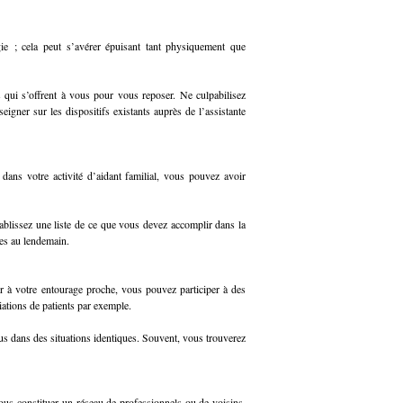
e ; cela peut s’avérer épuisant tant physiquement que
s qui s’offrent à vous pour vous reposer. Ne culpabilisez
igner sur les dispositifs existants auprès de l’assistante
dans votre activité d’aidant familial, vous pouvez avoir
blissez une liste de ce que vous devez accomplir dans la
ées au lendemain.
ler à votre entourage proche, vous pouvez participer à des
ations de patients par exemple.
us dans des situations identiques. Souvent, vous trouverez
ous constituer un réseau de professionnels ou de voisins,