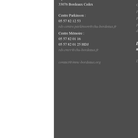
33076 Bordeaux Cedex
P
Centre Parkinson :
P
05 57 82 12 53
P
rdv-centre.parkinson@chu-bordeaux.fr
d
Centre Mémoire :
05 57 82 01 16
05 57 82 01 25 HDJ
rdv.cmrr@chu-bordeaux.fr
D
contact@imnc-bordeaux.org