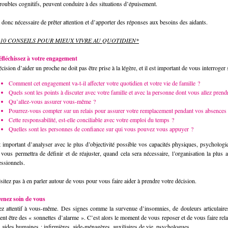
troubles cognitifs, peuvent conduire à des situations d’épuisement.
t donc nécessaire de prêter attention et d’apporter des réponses aux besoins des aidants.
 10 CONSEILS POUR MIEUX VIVRE AU QUOTIDIEN*
éfléchissez à votre engagement
cision d’aider un proche ne doit pas être prise à la légère, et il est important de vous interroger
Comment cet engagement va-t-il affecter votre quotidien et votre vie de famille ?
Quels sont les points à discuter avec votre famille et avec la personne dont vous allez prend
Qu’allez-vous assurer vous-même ?
Pourrez-vous compter sur un relais pour assurer votre remplacement pendant vos absences
Cette responsabilité, est-elle conciliable avec votre emploi du temps ?
Quelles sont les personnes de confiance sur qui vous pouvez vous appuyer ?
st important d’analyser avec le plus d’objectivité possible vos capacités physiques, psychologiq
 vous permettra de définir et de réajuster, quand cela sera nécessaire, l’organisation la plus 
essionnels.
sitez pas à en parler autour de vous pour vous faire aider à prendre votre décision.
renez soin de vous
ez attentif à vous-même. Des signes comme la survenue d’insomnies, de douleurs articulaires ou d
ent être des « sonnettes d’alarme ». C’est alors le moment de vous reposer et de vous faire re
s aides humaines : infirmières, aide-ménagères, auxiliaires de vie, psychologues…