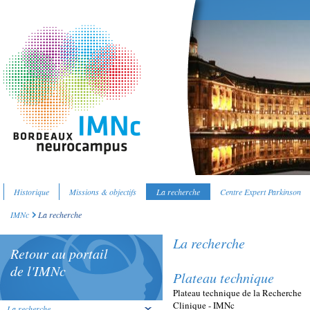
Historique
Missions & objectifs
La recherche
Centre Expert Parkinson
IMNc
La recherche
La recherche
Retour au portail
de l'IMNc
Plateau technique
Plateau technique de la Recherche
Clinique - IMNc
La recherche