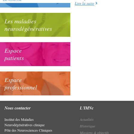
Lire la suite
Les maladies
neurodégénératives
Espace
patients
Espace
professionnel
Nous contacter
L'IMNc
Institut des Maladies
Actualités
Neurodégénératives clinique
Historique
Pôle des Neurosciences Cliniques
Missions & objectifs