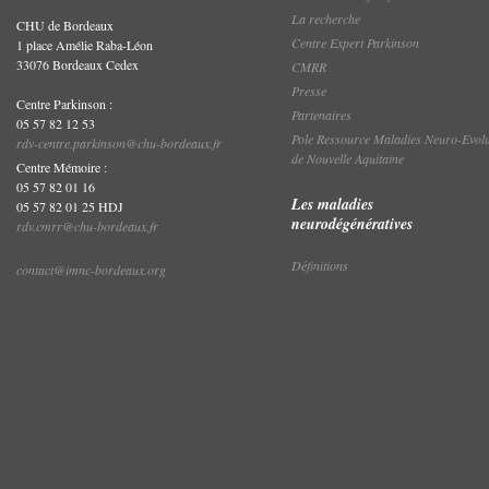
La recherche
CHU de Bordeaux
Centre Expert Parkinson
1 place Amélie Raba-Léon
33076 Bordeaux Cedex
CMRR
Presse
Centre Parkinson :
Partenaires
05 57 82 12 53
Pole Ressource Maladies Neuro-Evolu
rdv-centre.parkinson@chu-bordeaux.fr
de Nouvelle Aquitaine
Centre Mémoire :
05 57 82 01 16
Les maladies
05 57 82 01 25 HDJ
neurodégénératives
rdv.cmrr@chu-bordeaux.fr
Définitions
contact@imnc-bordeaux.org