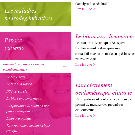
(scintigraphie cérébrale)
Les maladies
Lire la suite
neurodégénératives
Le bilan uro-dynamique
Espace
Le bilan uro-dynamique (BUD) est
patients
habituellement réalisé après une
consultation avec un médecin spécialisé e
neuro-urologie.
Informations sur les examens
Lire la suite
complémentaires
Le DAT scan
Enregistrement
Le test à la l-dopa
oculométrique clinique
IRM cérébrale
Le bilan uro-dynamique
L'enregistrement oculométrique clinique
permet de mesurer des paramètres
L’exploration du sommeil par
oculomoteurs
polysomnographie
Lire la suite
Bilan orthoptique
Enregistrement oculométrique
clinique