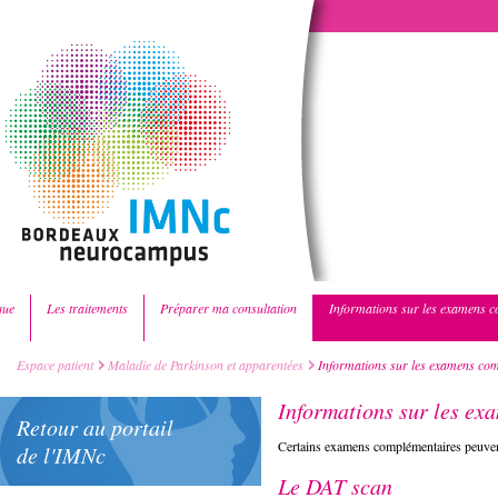
que
Les traitements
Préparer ma consultation
Informations sur les examens 
Espace patient
Maladie de Parkinson et apparentées
Informations sur les examens co
Informations sur les e
Retour au portail
Certains examens complémentaires peuvent 
de l'IMNc
Le DAT scan