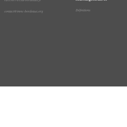
Définitions
contact@imnc-bordeaux.org