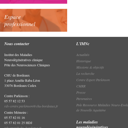
Espace
professionnel
Nous contacter
L'IMNc
Institut des Maladies
Actualités
Neurodégénératives clinique
Historique
Pôle des Neurosciences Cliniques
Missions & objectifs
La recherche
CHU de Bordeaux
Centre Expert Parkinson
1 place Amélie Raba-Léon
33076 Bordeaux Cedex
CMRR
Presse
Centre Parkinson :
Partenaires
05 57 82 12 53
Pole Ressource Maladies Neuro-Evolu
rdv-centre.parkinson@chu-bordeaux.fr
de Nouvelle Aquitaine
Centre Mémoire :
05 57 82 01 16
Les maladies
05 57 82 01 25 HDJ
neurodégénératives
rdv.cmrr@chu-bordeaux.fr