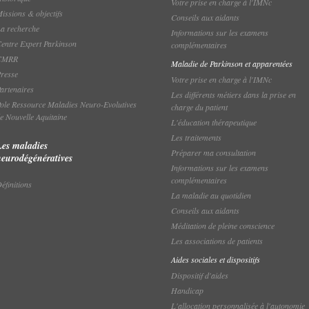
Votre prise en charge à l'IMNc
issions & objectifs
Conseils aux aidants
a recherche
Informations sur les examens
entre Expert Parkinson
complémentaires
CMRR
Maladie de Parkinson et apparentées
resse
Votre prise en charge à l'IMNc
artenaires
Les différents métiers dans la prise en
ole Ressource Maladies Neuro-Evolutives
charge du patient
e Nouvelle Aquitaine
L'éducation thérapeutique
Les traitements
Les maladies
Préparer ma consultation
neurodégénératives
Informations sur les examens
complémentaires
éfinitions
La maladie au quotidien
Conseils aux aidants
Méditation de pleine conscience
Les associations de patients
Aides sociales et dispositifs
Dispositif d'aides
Handicap
L'allocation personnalisée à l'autonomie