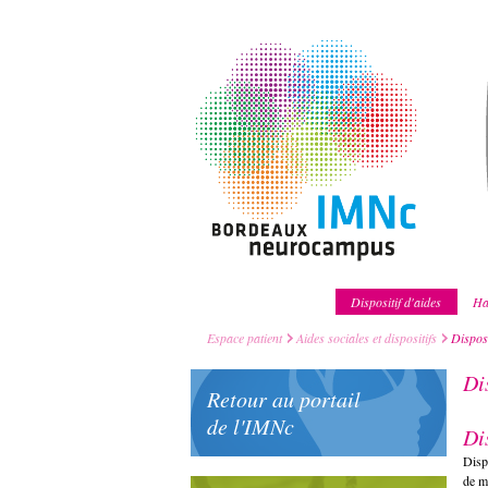
Dispositif d'aides
Ha
Espace patient
Aides sociales et dispositifs
Disposi
Di
Retour au portail
de l'IMNc
Di
Disp
de m