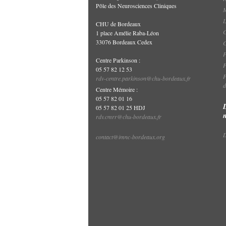
Pôle des Neurosciences Cliniques
M
L
CHU de Bordeaux
C
1 place Amélie Raba-Léon
33076 Bordeaux Cedex
P
Centre Parkinson :
P
05 57 82 12 53
P
rdv-centre.parkinson@chu-bordeaux.fr
d
Centre Mémoire :
05 57 82 01 16
05 57 82 01 25 HDJ
rdv.cmrr@chu-bordeaux.fr
D
contact@imnc-bordeaux.org