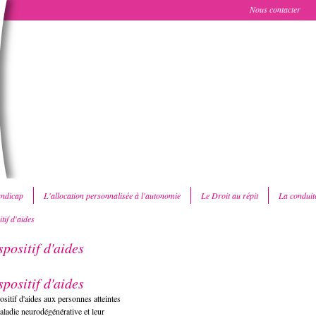
Nous contacter
ndicap
L'allocation personnalisée à l'autonomie
Le Droit au répit
La conduit
tif d'aides
spositif d'aides
spositif d'aides
ositif d'aides aux personnes atteintes
aladie neurodégénérative et leur