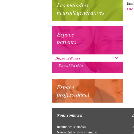
Les maladies
famil
Lire 
neurodégénératives
Espace
patients
Dispositif d'aides
Dispositif d'aides
Espace
professionnel
Nous contacter
Institut des Maladies
A
Neurodégénératives clinique
H