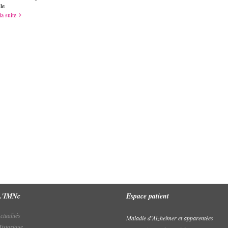
le
la suite
L'IMNc
Espace patient
ctualités
Maladie d’Alzheimer et apparentées
istorique