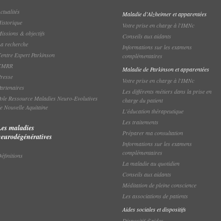
ctualités
Maladie d’Alzheimer et apparentées
istorique
Votre prise en charge à l'IMNc
issions & objectifs
Conseils aux aidants
a recherche
Informations sur les examens
entre Expert Parkinson
complémentaires
CMRR
Maladie de Parkinson et apparentées
resse
Votre prise en charge à l'IMNc
artenaires
Les différents métiers dans la prise en
ole Ressource Maladies Neuro-Evolutives
charge du patient
e Nouvelle Aquitaine
L'éducation thérapeutique
Les traitements
Les maladies
Préparer ma consultation
neurodégénératives
Informations sur les examens
complémentaires
éfinitions
La maladie au quotidien
Conseils aux aidants
Méditation de pleine conscience
Les associations de patients
Aides sociales et dispositifs
Dispositif d'aides