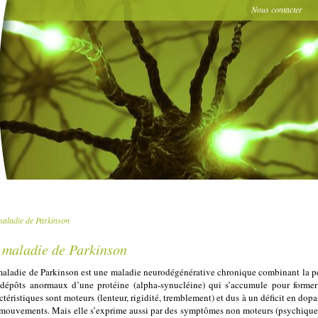
Nous contacter
aladie de Parkinson
 maladie de Parkinson
aladie de Parkinson est une maladie neurodégénérative chronique combinant la per
 dépôts anormaux d’une protéine (alpha-synucléine) qui s’accumule pour forme
ctéristiques sont moteurs (lenteur, rigidité, tremblement) et dus à un déficit en d
mouvements. Mais elle s’exprime aussi par des symptômes non moteurs (psychiques, 