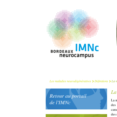
Les maladies neurodégénératives
Définitions
La m
La
Retour au portail
La m
de l'IMNc
des
cara
des 