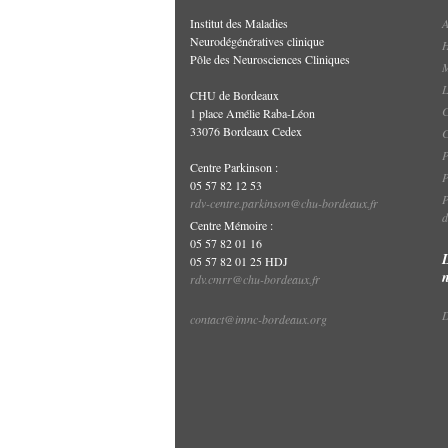
Institut des Maladies
A
Neurodégénératives clinique
H
Pôle des Neurosciences Cliniques
M
L
CHU de Bordeaux
C
1 place Amélie Raba-Léon
33076 Bordeaux Cedex
P
Centre Parkinson :
P
05 57 82 12 53
P
rdv-centre.parkinson@chu-bordeaux.fr
d
Centre Mémoire :
05 57 82 01 16
05 57 82 01 25 HDJ
rdv.cmrr@chu-bordeaux.fr
D
contact@imnc-bordeaux.org