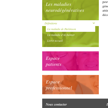
peu
Les maladies
géné
neurodégénératives
atté
déco
Définitions
La maladie de Parkinson
La maladie d'Alzheimer
Livret accueil
Espace
patients
Espace
professionnel
Nous contacter