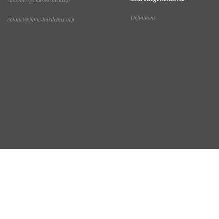
Définitions
contact@imnc-bordeaux.org