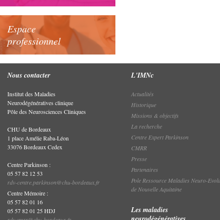
Espace
professionnel
Nous contacter
L'IMNc
Institut des Maladies
Actualités
Neurodégénératives clinique
Historique
Pôle des Neurosciences Cliniques
Missions & objectifs
La recherche
CHU de Bordeaux
Centre Expert Parkinson
1 place Amélie Raba-Léon
33076 Bordeaux Cedex
CMRR
Presse
Centre Parkinson :
Partenaires
05 57 82 12 53
Pole Ressource Maladies Neuro-Evolu
rdv-centre.parkinson@chu-bordeaux.fr
de Nouvelle Aquitaine
Centre Mémoire :
05 57 82 01 16
Les maladies
05 57 82 01 25 HDJ
neurodégénératives
rdv.cmrr@chu-bordeaux.fr