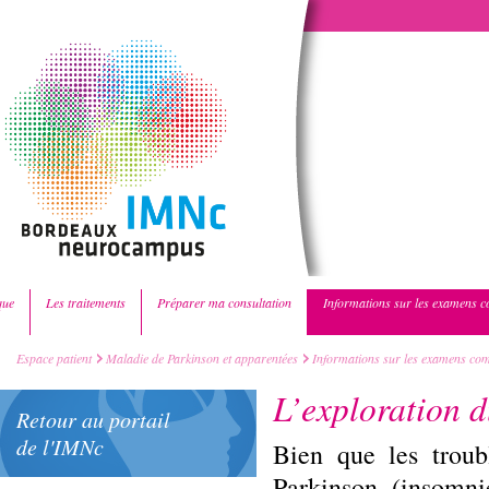
que
Les traitements
Préparer ma consultation
Informations sur les examens 
Espace patient
Maladie de Parkinson et apparentées
Informations sur les examens co
L’exploration 
Retour au portail
de l'IMNc
Bien que les troub
Parkinson (insomni