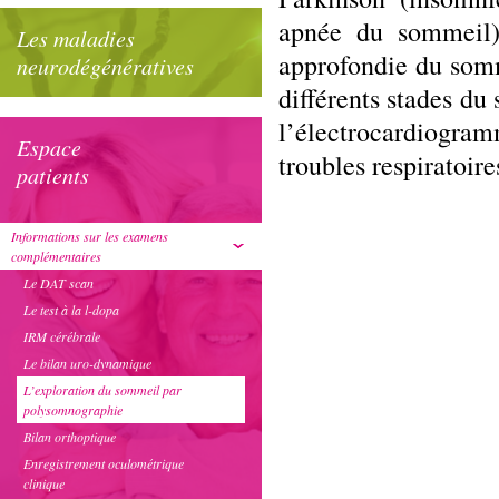
apnée du sommeil),
Les maladies
approfondie du som
neurodégénératives
différents stades du 
l’électrocardiogram
Espace
troubles respiratoire
patients
Informations sur les examens
complémentaires
Le DAT scan
Le test à la l-dopa
IRM cérébrale
Le bilan uro-dynamique
L’exploration du sommeil par
polysomnographie
Bilan orthoptique
Enregistrement oculométrique
clinique