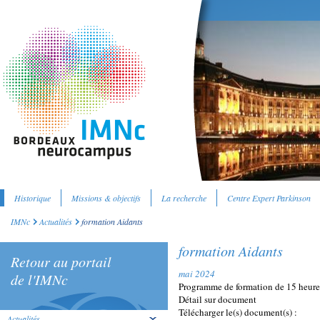
Historique
Missions & objectifs
La recherche
Centre Expert Parkinson
IMNc
Actualités
formation Aidants
formation Aidants
Retour au portail
mai 2024
de l'IMNc
Programme de formation de 15 heure
Détail sur document
Télécharger le(s) document(s) :
Actualités