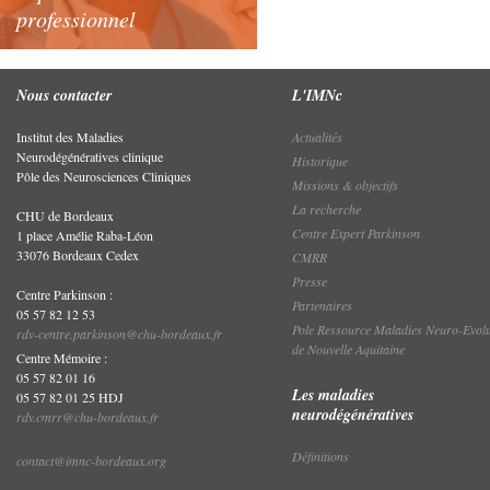
professionnel
Nous contacter
L'IMNc
Institut des Maladies
Actualités
Neurodégénératives clinique
Historique
Pôle des Neurosciences Cliniques
Missions & objectifs
La recherche
CHU de Bordeaux
Centre Expert Parkinson
1 place Amélie Raba-Léon
33076 Bordeaux Cedex
CMRR
Presse
Centre Parkinson :
Partenaires
05 57 82 12 53
Pole Ressource Maladies Neuro-Evolu
rdv-centre.parkinson@chu-bordeaux.fr
de Nouvelle Aquitaine
Centre Mémoire :
05 57 82 01 16
Les maladies
05 57 82 01 25 HDJ
neurodégénératives
rdv.cmrr@chu-bordeaux.fr
Définitions
contact@imnc-bordeaux.org