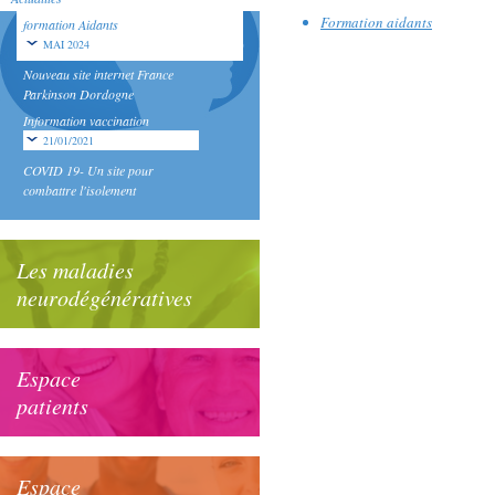
Formation aidants
formation Aidants
MAI 2024
Nouveau site internet France
Parkinson Dordogne
Information vaccination
21/01/2021
COVID 19- Un site pour
combattre l'isolement
Les maladies
neurodégénératives
Espace
patients
Espace