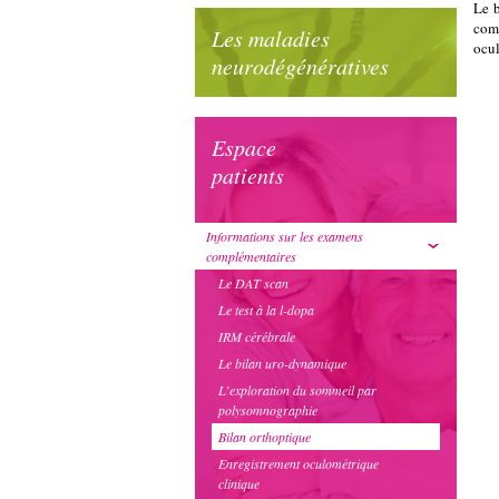
Le b
comp
Les maladies
ocu
neurodégénératives
Espace
patients
Informations sur les examens
complémentaires
Le DAT scan
Le test à la l-dopa
IRM cérébrale
Le bilan uro-dynamique
L’exploration du sommeil par
polysomnographie
Bilan orthoptique
Enregistrement oculométrique
clinique