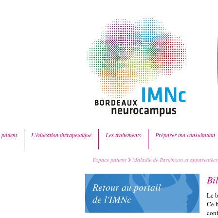
 patient
L'éducation thérapeutique
Les traitements
Préparer ma consultation
Espace patient
Maladie de Parkinson et apparentées
Bi
Retour au portail
Le b
de l'IMNc
Ce b
conf