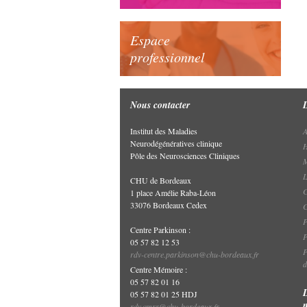
Espace
professionnel
Nous contacter
Institut des Maladies
A
Neurodégénératives clinique
H
Pôle des Neurosciences Cliniques
M
L
CHU de Bordeaux
C
1 place Amélie Raba-Léon
33076 Bordeaux Cedex
P
Centre Parkinson :
P
05 57 82 12 53
P
rdv-centre.parkinson@chu-bordeaux.fr
d
Centre Mémoire :
05 57 82 01 16
05 57 82 01 25 HDJ
rdv.cmrr@chu-bordeaux.fr