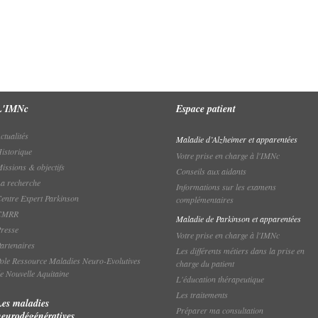
L'IMNc
Espace patient
ctualités
Maladie d’Alzheimer et apparentées
istorique
Votre prise en charge à l'IMNc
issions & objectifs
Conseils aux aidants
a recherche
Informations sur les examens
entre Expert Parkinson
complémentaires
CMRR
Maladie de Parkinson et apparentées
resse
Votre prise en charge à l'IMNc
artenaires
Les différents métiers dans la prise en
ole Ressource Maladies Neuro-Evolutives
charge du patient
e Nouvelle Aquitaine
L'éducation thérapeutique
Les traitements
Les maladies
Préparer ma consultation
neurodégénératives