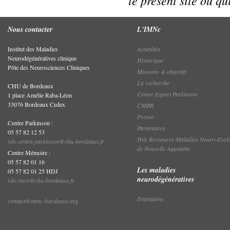
le présent site ou qu
Nous contacter
L'IMNc
Institut des Maladies
Actualités
Neurodégénératives clinique
Historique
Pôle des Neurosciences Cliniques
Missions & objectifs
La recherche
CHU de Bordeaux
Centre Expert Parkinson
1 place Amélie Raba-Léon
33076 Bordeaux Cedex
CMRR
Presse
Centre Parkinson :
Partenaires
05 57 82 12 53
Pole Ressource Maladies Neuro-Evolu
rdv-centre.parkinson@chu-bordeaux.fr
de Nouvelle Aquitaine
Centre Mémoire :
05 57 82 01 16
Les maladies
05 57 82 01 25 HDJ
neurodégénératives
rdv.cmrr@chu-bordeaux.fr
Définitions
contact@imnc-bordeaux.org