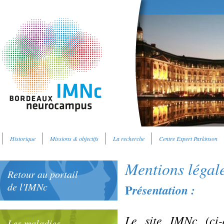
Historique
Missions & objectifs
La recherche
Centre Expert Parkinson
Mentions légal
Retour au portail
de l'IMNc
P
résentation :
Le site IMNc (ci-
Les maladies